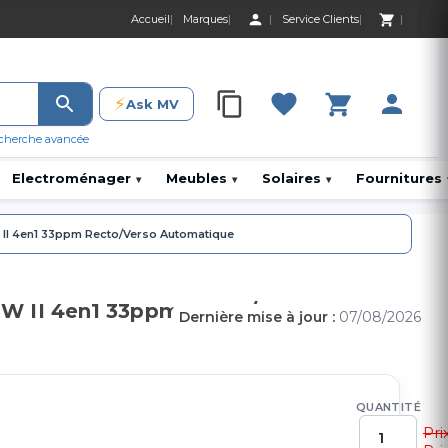
Accueil
Marques
Service Clients
0 Produit 0,00 D
⚡
Ask MV
0 Produit 0,00 DH
cherche avancée
Electroménager
Meubles
Solaires
Fournitures
▾
▾
▾
II 4en1 33ppm Recto/Verso Automatique
W II 4en1 33ppm Recto/Verso
Dernière mise à jour :
07/08/2026
QUANTITÉ
Pri