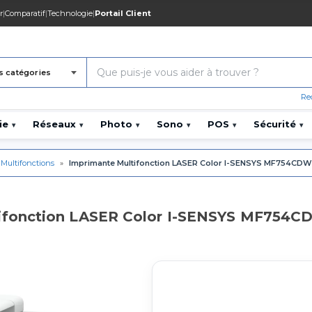
r
|
Comparatif
|
Technologie
|
Portail Client
s catégories
Re
ie
Réseaux
Photo
Sono
POS
Sécurité
▾
▾
▾
▾
▾
▾
 Multifonctions
»
Imprimante Multifonction LASER Color I-SENSYS MF754CDW 
ifonction LASER Color I-SENSYS MF754CD