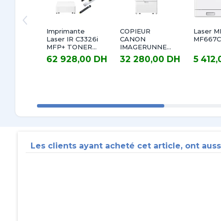
Imprimante
COPIEUR
Laser M
Laser IR C3326i
CANON
MF667
MFP+ TONER
IMAGERUNNER
C-EXV65 BK
C3226I
62 928,00 DH
32 280,00 DH
5 412
TTC
TTC
(17500
Multifonction
62 928,00 DH TTC
32 280,00 DH TTC
5 412,00 
p),Y/C/M(11000
Laser Couleur
p)+ Plain
Pedestal Type-
S3
Les clients ayant acheté cet article, ont auss