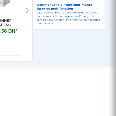
Comment choisir une imprimante
laser ou multifonction
Laser monochrome ou couleur, multifonction,
Laser
Cassette
Recto/V
recto-verso, coût par page et Wi-Fi : le guide
complet pour choisir l'imprimante laser adaptée
UNNER
imageRUNNER
Feeding Unit-
IR22XX
à vos besoins.
E DX
1643i II MFP
AP1 pour IR
FP 3en1
3en1 Réseau
C3025i
3,56 DH
12 600,06 DH
10 412,16 DH
3 006
TTC
TTC
TTC
Wifi
Wifi Mono A4
 DH TTC
12 600,06 DH TTC
10 412,16 DH TTC
3 006,96 
 A3 R/V
R/V 43
B&WPPM 12M