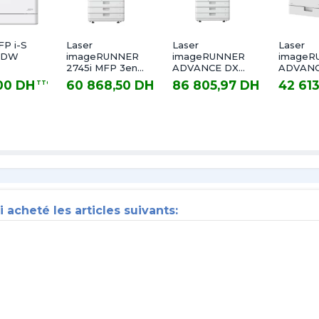
FP i-S
Laser
Laser
Laser
CDW
imageRUNNER
imageRUNNER
imageR
2745i MFP 3en1
ADVANCE DX
ADVANC
Réseau Wifi
C3935i MFP
C357i M
,00 DH
60 868,50 DH
86 805,97 DH
42 61
TTC
TTC
TTC
Mono A3 R/V 45
3en1 Réseau
Réseau 
DH TTC
60 868,50 DH TTC
86 805,97 DH TTC
42 613,56
B&WPPM 12M
Couleur A3
Couleur
i acheté les articles suivants: