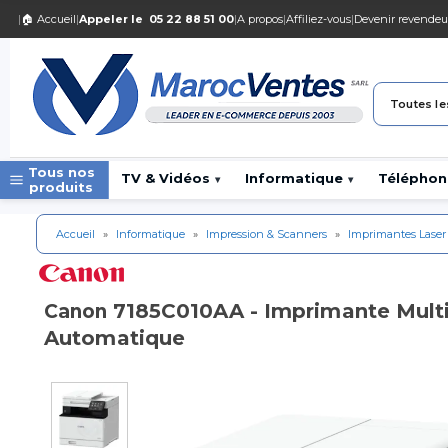
|
🏠 Accueil
|
Appeler le
05 22 88 51 00
|
A propos
|
Affiliez-vous
|
Devenir revendeu
Toutes le
Tous nos
TV & Vidéos
Informatique
Téléphon
▾
▾
produits
Accueil
»
Informatique
»
Impression & Scanners
»
Imprimantes Laser
7185C010AA - Imprimante Mult
Canon
Automatique