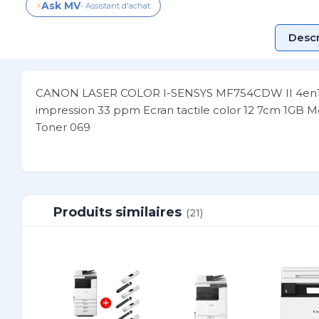
Ask MV
⚡
- Assistant d'achat
Descr
CANON LASER COLOR I-SENSYS MF754CDW II 4en1 Wif
impression 33 ppm Ecran tactile color 12 7cm 1GB 
Toner 069
Produits similaires
(21)