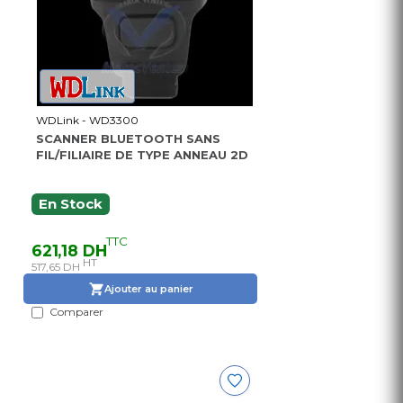
WDLink - WD3300
SCANNER BLUETOOTH SANS
FIL/FILIAIRE DE TYPE ANNEAU 2D
En Stock
TTC
621,18 DH
HT
517,65 DH
Ajouter au panier
Comparer