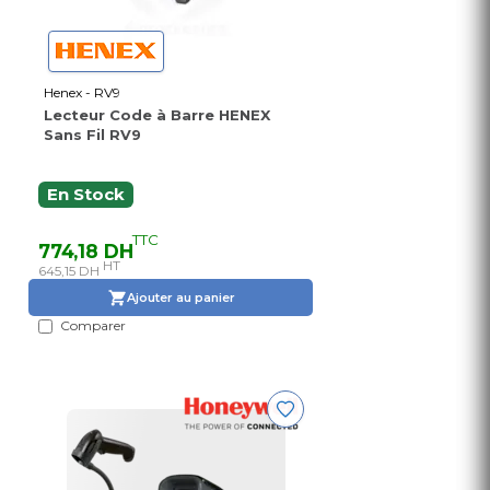
Henex - RV9
Lecteur Code à Barre HENEX
Sans Fil RV9
En Stock
TTC
774,18 DH
HT
645,15 DH
Ajouter au panier
Comparer