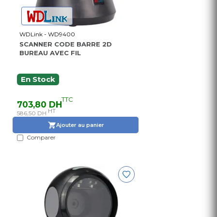
WDLink - WD9400
SCANNER CODE BARRE 2D
BUREAU AVEC FIL
En Stock
TTC
703,80 DH
HT
586,50 DH
Ajouter au panier
Comparer