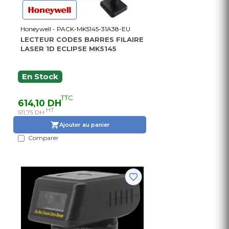
Honeywell - PACK-MK5145-31A38-EU
LECTEUR CODES BARRES FILAIRE
LASER 1D ECLIPSE MK5145
En Stock
TTC
614,10 DH
HT
511,75 DH
Ajouter au panier
Comparer