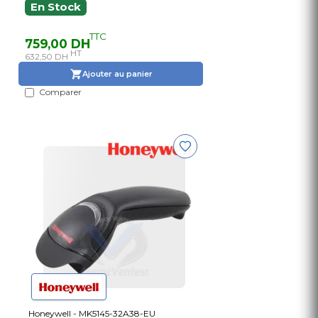
En Stock
TTC
759,00 DH
HT
632,50 DH
Ajouter au panier
Comparer
Honeywell - MK5145-32A38-EU