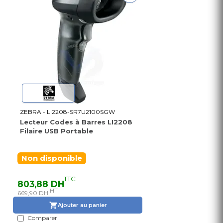
ZEBRA - LI2208-SR7U2100SGW
Lecteur Codes à Barres LI2208
Filaire USB Portable
Non disponible
TTC
803,88 DH
HT
669,90 DH
Ajouter au panier
Comparer