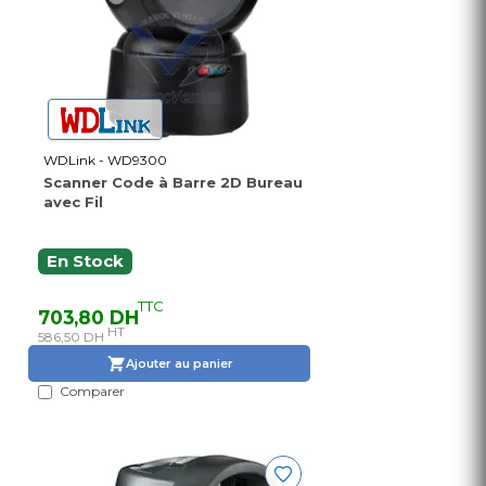
WDLink - WD9300
Scanner Code à Barre 2D Bureau
avec Fil
En Stock
TTC
703,80 DH
HT
586,50 DH
Ajouter au panier
Comparer