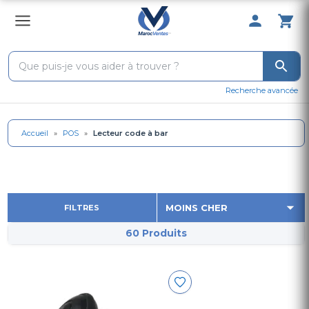
0 Produit 
Recherche avancée
Accueil
»
POS
»
Lecteur code à bar
FILTRES
60 Produits