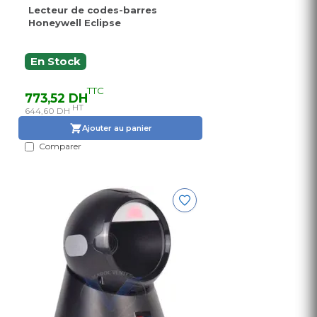
Lecteur de codes-barres
Honeywell Eclipse
En Stock
TTC
773,52 DH
HT
644,60 DH
Ajouter au panier
Comparer