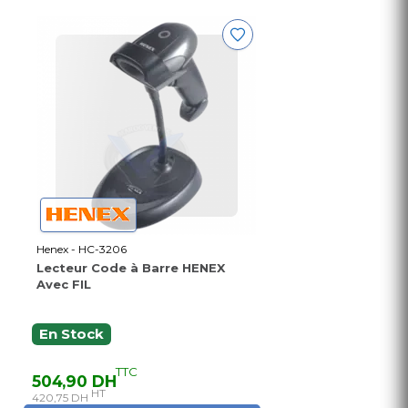
Henex - HC-3206
Lecteur Code à Barre HENEX
Avec FIL
En Stock
TTC
504,90 DH
HT
420,75 DH