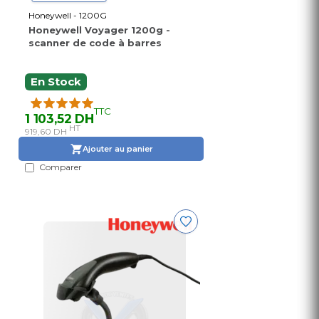
Honeywell - 1200G
Honeywell Voyager 1200g -
scanner de code à barres
En Stock
TTC
1 103,52 DH
HT
919,60 DH
Ajouter au panier
Comparer