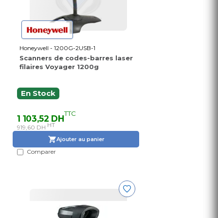
Honeywell - 1200G-2USB-1
Scanners de codes-barres laser
filaires Voyager 1200g
En Stock
TTC
1 103,52 DH
HT
919,60 DH
Ajouter au panier
Comparer