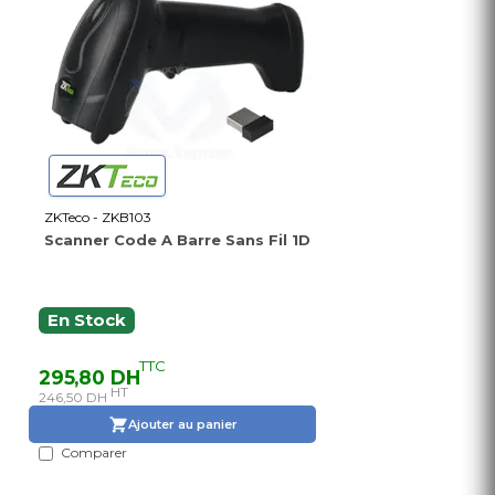
ZKTeco - ZKB103
Scanner Code A Barre Sans Fil 1D
En Stock
TTC
295,80 DH
HT
246,50 DH
Ajouter au panier
Comparer