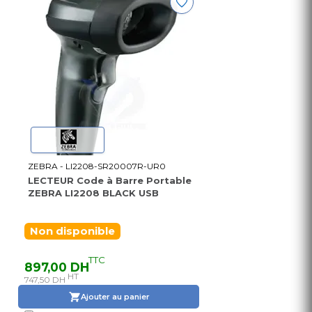
ZEBRA - LI2208-SR20007R-UR0
LECTEUR Code à Barre Portable
ZEBRA LI2208 BLACK USB
Non disponible
TTC
897,00 DH
HT
747,50 DH
Ajouter au panier