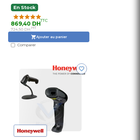
En Stock
TTC
869,40 DH
HT
724,50 DH
Ajouter au panier
Comparer