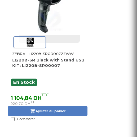
ZEBRA - LI2208-SR00007ZZWW
LI2208-SR Black with Stand USB
KIT: LI2208-SR00007
En Stock
TTC
1 104,84 DH
HT
920,70 DH
Ajouter au panier
Comparer