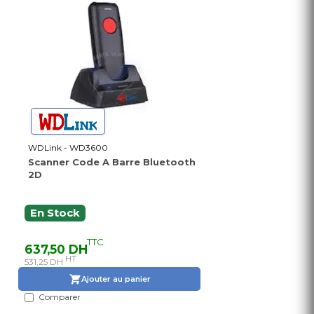
WDLink - WD3600
Scanner Code A Barre Bluetooth
2D
En Stock
TTC
637,50 DH
HT
531,25 DH
Ajouter au panier
Comparer