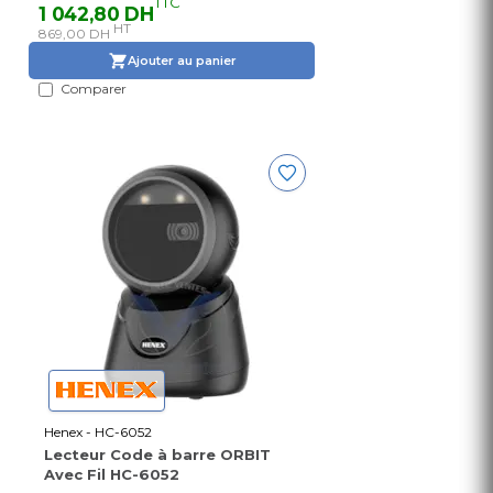
TTC
1 042,80 DH
HT
869,00 DH
Ajouter au panier
Comparer
Henex - HC-6052
Lecteur Code à barre ORBIT
Avec Fil HC-6052