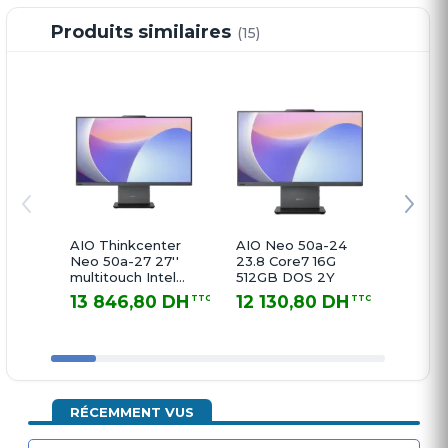
Produits similaires
(15)
AIO Thinkcenter
AIO Neo 50a-24
LENOV
Neo 50a-27 27''
23.8 Core7 16G
50a-24 23
multitouch Intel
512GB DOS 2Y
16GB 
Core 7-240H 16Go
13 846,80 DH
12 130,80 DH
10 5
TTC
TTC
512Go SSD
13 846,80 DH TTC
12 130,80 DH TTC
10 546,
Freedos Noir 24M
RÉCEMMENT VUS