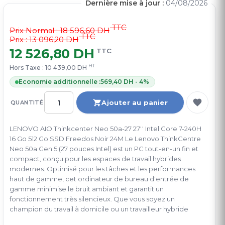
Dernière mise à jour :
04/08/2026
TTC
Prix Normal :
18 596,60 DH
TTC
Prix : 13 096,20 DH
12 526,80 DH
TTC
HT
Hors Taxe :
10 439,00 DH
Economie additionnelle :
569,40 DH - 4%
Ajouter au panier
QUANTITÉ
LENOVO AIO Thinkcenter Neo 50a-27 27'' Intel Core 7-240H
16 Go 512 Go SSD Freedos Noir 24M Le Lenovo ThinkCentre
Neo 50a Gen 5 (27 pouces Intel) est un PC tout-en-un fin et
compact, conçu pour les espaces de travail hybrides
modernes. Optimisé pour les tâches et les performances
haut de gamme, cet ordinateur de bureau d'entrée de
gamme minimise le bruit ambiant et garantit un
fonctionnement très silencieux. Que vous soyez un
champion du travail à domicile ou un travailleur hybride