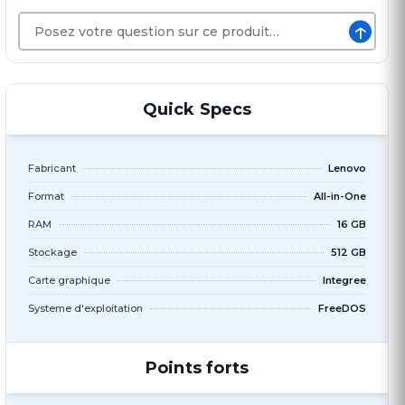
↑
Quick Specs
Fabricant
Lenovo
Format
All-in-One
RAM
16 GB
Stockage
512 GB
Carte graphique
Integree
Systeme d'exploitation
FreeDOS
Points forts