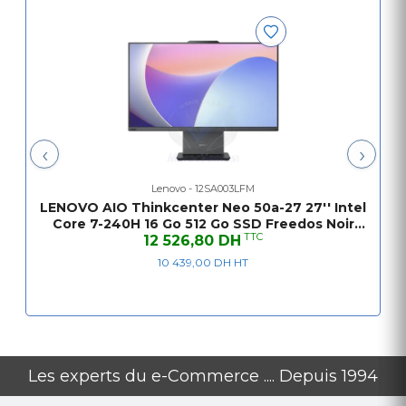
‹
›
Lenovo - 12SA003LFM
LENOVO AIO Thinkcenter Neo 50a-27 27'' Intel
Core 7-240H 16 Go 512 Go SSD Freedos Noir
TTC
12 526,80 DH
24M
10 439,00 DH HT
Les experts du e-Commerce .... Depuis 1994