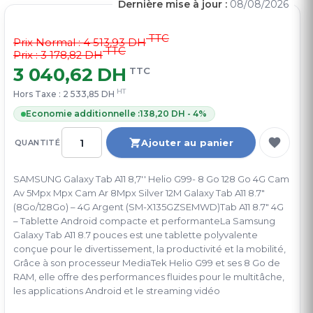
Dernière mise à jour :
08/08/2026
TTC
Prix Normal :
4 513,93 DH
TTC
Prix : 3 178,82 DH
3 040,62 DH
TTC
HT
Hors Taxe :
2 533,85 DH
Economie additionnelle :
138,20 DH - 4%
Ajouter au panier
QUANTITÉ
SAMSUNG Galaxy Tab A11 8,7'' Helio G99- 8 Go 128 Go 4G Cam
Av 5Mpx Mpx Cam Ar 8Mpx Silver 12M Galaxy Tab A11 8.7″
(8Go/128Go) – 4G Argent (SM-X135GZSEMWD)Tab A11 8.7″ 4G
– Tablette Android compacte et performanteLa Samsung
Galaxy Tab A11 8.7 pouces est une tablette polyvalente
conçue pour le divertissement, la productivité et la mobilité,
Grâce à son processeur MediaTek Helio G99 et ses 8 Go de
RAM, elle offre des performances fluides pour le multitâche,
les applications Android et le streaming vidéo