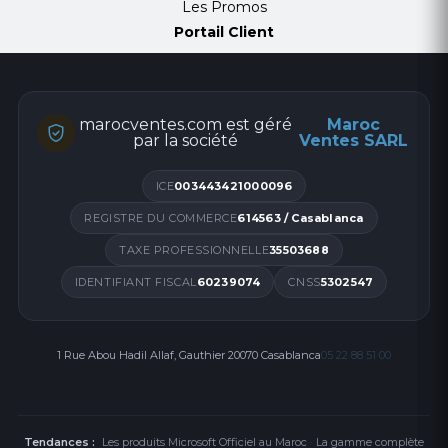
Les Promos
Portail Client
marocventes.com est géré
Maroc
par la société
Ventes SARL
ICE
003443421000096
REGISTRE DU COMMERCE
614563 / Casablanca
TAXE PROFESSIONNELLE
35503688
IDENTIFIANT FISCAL
60239074
CNSS
5302547
1 Rue Abou Hadil Allaf, Gauthier 20070 Casablanca
05 22 88 51 00
Tendances :
Les produits Microsoft Officiel au Maroc
·
La gamme complète