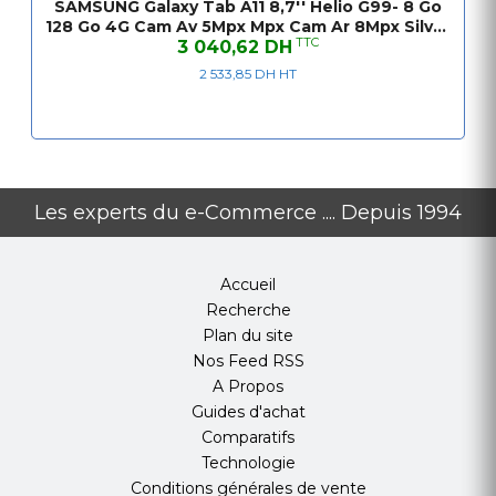
Écran
8.7 pouces WXGA+
SAMSUNG Galaxy Tab A11 8,7'' Helio G99- 8 Go
128 Go 4G Cam Av 5Mpx Mpx Cam Ar 8Mpx Silver
Processeur
MediaTek Helio G99
TTC
3 040,62 DH
12M
Mémoire RAM
8 Go
2 533,85 DH HT
Stockage
128 Go extensible microSD
Connectivité
4G LTE, Wi-Fi, Bluetooth
Caméra arrière
8 MP
Caméra avant
5 MP
Couleur
Silver
Les experts du e-Commerce .... Depuis 1994
Système
Android avec interface Samsung One
UI
Garantie
12 mois
Accueil
Recherche
Plan du site
Nos Feed RSS
A Propos
Guides d'achat
Comparatifs
Technologie
Conditions générales de vente