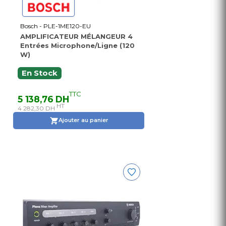
Bosch - PLE-1ME120-EU
AMPLIFICATEUR MÉLANGEUR 4
Entrées Microphone/Ligne (120
W)
En Stock
TTC
5 138,76 DH
HT
4 282,30 DH
Ajouter au panier