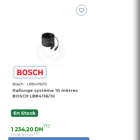
Bosch - LBB4116/10
Rallonge système 10 mètres
BOSCH LBB4116/10
En Stock
TTC
1 234,20 DH
HT
1 028,50 DH