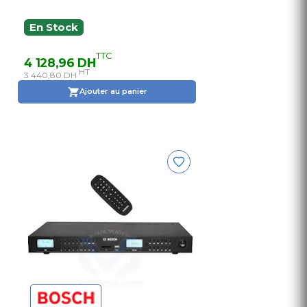
En Stock
TTC
4 128,96 DH
HT
3 440,80 DH
Ajouter au panier