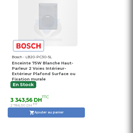
Bosch - LB20-PC30-5L
Enceinte 75W Blanche Haut-
Parleur 2 Voies Intérieur-
Extérieur Plafond Surface ou
Fixation murale
En Stock
TTC
3 343,56 DH
HT
2 786,30 DH
Ajouter au panier