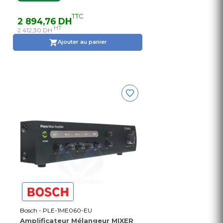
TTC
2 894,76 DH
HT
2 412,30 DH
Ajouter au panier
Bosch - PLE-1ME060-EU
Amplificateur Mélangeur MIXER