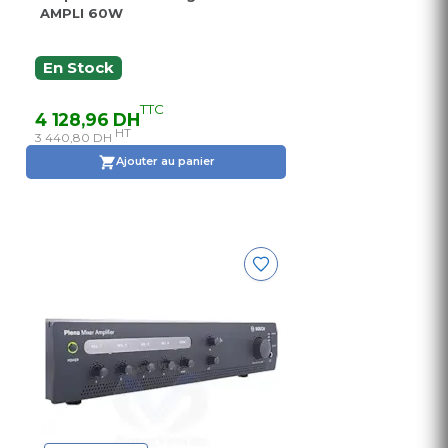
AMPLI 60W
En Stock
TTC
4 128,96 DH
HT
3 440,80 DH
Ajouter au panier