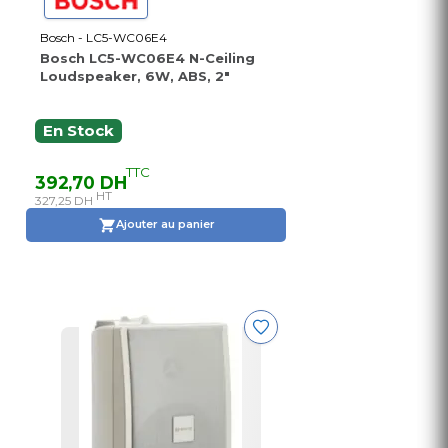
Bosch - LC5-WC06E4
Bosch LC5-WC06E4 N-Ceiling
Loudspeaker, 6W, ABS, 2"
En Stock
TTC
392,70 DH
HT
327,25 DH
Ajouter au panier