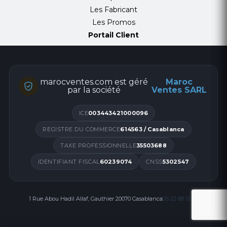
Les Fabricant
Les Promos
Portail Client
marocventes.com est géré
Maroc
par la société
Ventes SARL
ICE
003443421000096
REGISTRE DU COMMERCE
614563 / Casablanca
TAXE PROFESSIONNELLE
35503688
IDENTIFIANT FISCAL
60239074
CNSS
5302547
1 Rue Abou Hadil Allaf, Gauthier 20070 Casablanca
05 22 88 51 00