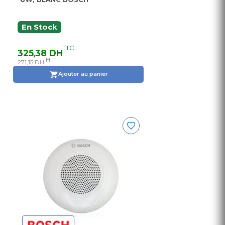
En Stock
TTC
325,38 DH
HT
271,15 DH
Ajouter au panier