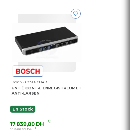
Bosch - CCSD-CURD
UNITÉ CONTR, ENREGISTREUR ET
ANTI-LARSEN
En Stock
TTC
17 839,80 DH
HT
14 866,50 DH