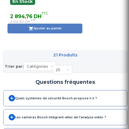
En Stock
TTC
2 894,76 DH
HT
2 412,30 DH
Ajouter au panier
21 Produits
Trier par:
Questions fréquentes
Quels systèmes de sécurité Bosch propose-t-il ?
Les caméras Bosch intègrent-elles de l'analyse vidéo ?