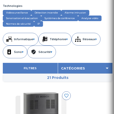
Technologies
Vidéosurveillance
Détection incendie
Alarme intrusion
Sonorisation et évacuation
Systèmes de conférence
Analyse vidéo
Normes de sécurité
IP
Informatique
▾
Téléphonie
▾
Réseaux
▾
Sono
▾
Sécurité
▾
FILTRES
21 Produits