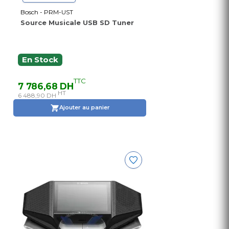
Bosch - PRM-UST
Source Musicale USB SD Tuner
En Stock
TTC
7 786,68 DH
HT
6 488,90 DH
Ajouter au panier