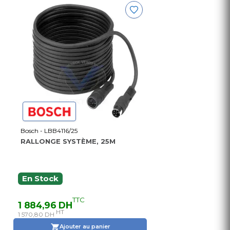
Bosch - LBB4116/25
RALLONGE SYSTÈME, 25M
En Stock
TTC
1 884,96 DH
HT
1 570,80 DH
Ajouter au panier