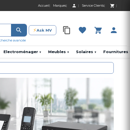
Accueil
Marques
Service Clients
0 Produit 0,00 D
⚡
Ask MV
0 Produit 0,00 DH
cherche avancée
Electroménager
Meubles
Solaires
Fournitures
▾
▾
▾