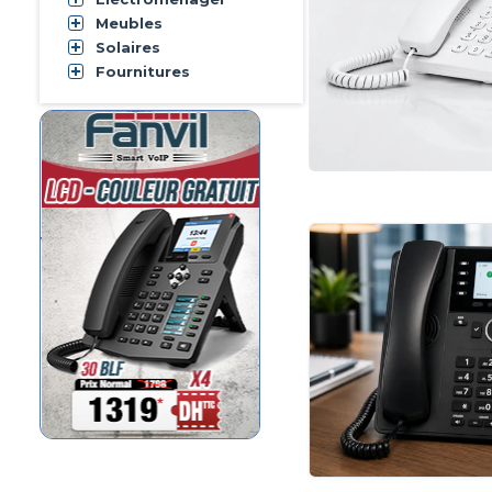
Meubles
Solaires
Fournitures
Fanvil X4 Couleur et 30 BLF
Fanvil Maroc
Fanvil
Fanvil
X4LCD Couleur et 30 BLF
VoxStack Module de Passerelle
4 GSM Channels
Openvox Maroc
Openvox
Openvox VS-GWM400G
IPPBX complèt Elastix avec 2
ouverture 2 carte PCIe
Openvox maroc
Openvox
Openvox IX132