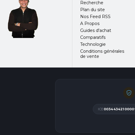
Recherche
Plan du site
IPBX U Series
Nos Feed RSS
A Propos
Zycoo Maroc
Zycoo U20
Guides d'achat
Comparatifs
Zycoo U50
Technologie
Conditions générales
de vente
Zycoo U100
ICE
0034434210000