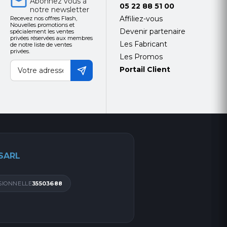
Abonnez vous à
05 22 88 51 00
notre newsletter
Affiliez-vous
Recevez nos offres Flash,
Nouvelles promotions et
Devenir partenaire
spécialement les ventes
privées réservées aux membres
Les Fabricant
de notre liste de ventes
privées.
Les Promos
Portail Client
 SARL
SIONNELLE
35503688