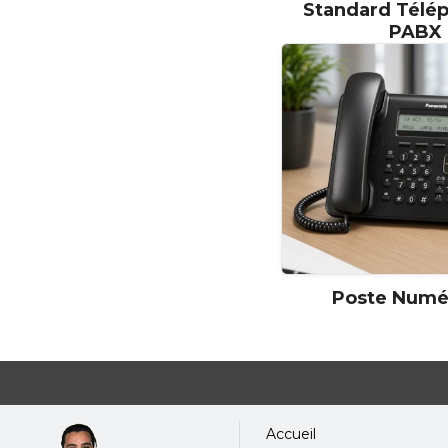
Standard Télé
VoIP GSM Gateway 4 GSM
PABX
Channels
Openvox Maroc
Openvox
Openvox VS-GW1600-4G
IBPX U50
Zycoo Maroc
Zycoo
Zycoo
U50
IBPX U100
Poste Numé
Zycoo Maroc
Zycoo
Zycoo
U100
IBPX U20
Zycoo Maroc
Zycoo
Zycoo
Accueil
U20