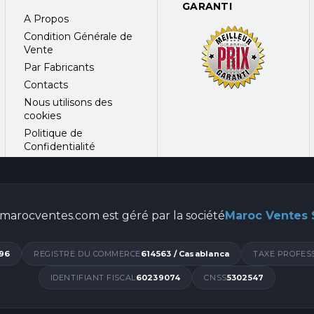
GARANTI
A Propos
Condition Générale de
Vente
Par Fabricants
Contacts
Nous utilisons des
cookies
Politique de
Confidentialité
marocventes.com est géré par la société
Maroc Ventes
96
REGISTRE DU COMMERCE
614563 / Casablanca
TAXE PROFES
IDENTIFIANT FISCAL
60239074
CNSS
5302547