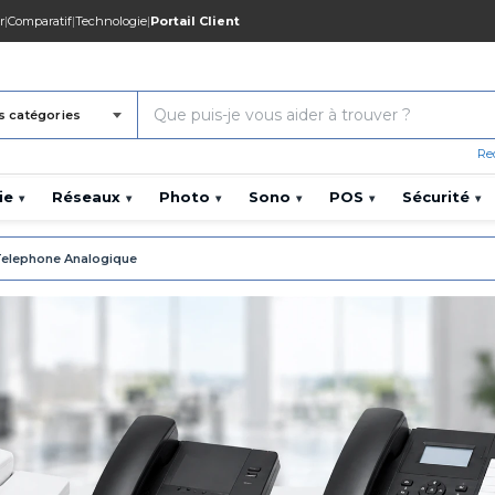
r
|
Comparatif
|
Technologie
|
Portail Client
s catégories
Re
ie
Réseaux
Photo
Sono
POS
Sécurité
▾
▾
▾
▾
▾
▾
elephone Analogique