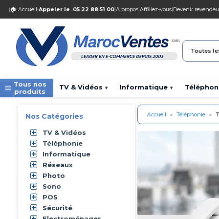
|
🏠 Accueil
|
Appeler le
05 22 88 51 00
|
A propos
|
Affiliez-vous
|
Devenir revendeu
Toutes le
Tous nos
TV & Vidéos
Informatique
Téléphon
▾
▾
produits
Accueil
»
Téléphonie
»
T
Nos Catégories
TV & Vidéos
Téléphonie
Informatique
Réseaux
Photo
Sono
POS
Sécurité
Electroménager